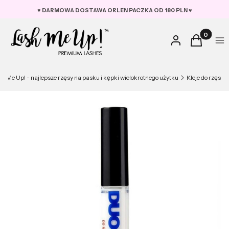
♥︎ DARMOWA DOSTAWA ORLEN PACZKA OD 180 PLN ♥︎
Produkty w
Zaloguj się
Koszyk
Me
h Me Up! - najlepsze rzęsy na pasku i kępki wielokrotnego użytku
Kleje do rzęs