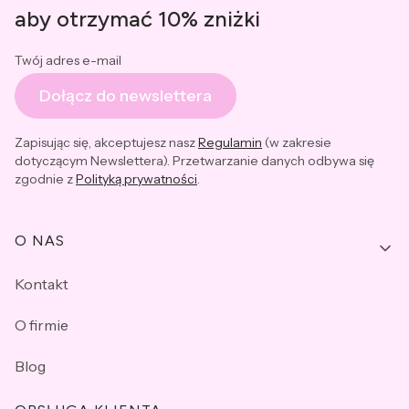
aby otrzymać 10% zniżki
Twój adres e-mail
Dołącz do newslettera
Zapisując się, akceptujesz nasz
Regulamin
(w zakresie
dotyczącym Newslettera). Przetwarzanie danych odbywa się
zgodnie z
Polityką prywatności
.
Linki w stopce
O NAS
Kontakt
O firmie
Blog