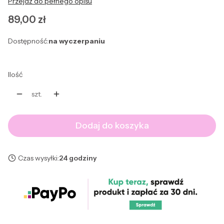
Przejdź do pełnego opisu
Cena
89,00 zł
Dostępność:
na wyczerpaniu
Ilość
szt.
Dodaj do koszyka
Czas wysyłki:
24 godziny