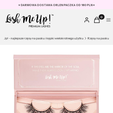
♥︎ DARMOWA DOSTAWA ORLEN PACZKA OD 180 PLN ♥︎
Produkty w
Zaloguj się
Koszyk
Me
e Up! - najlepsze rzęsy na pasku i kępki wielokrotnego użytku
Rzęsy na pasku