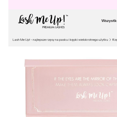
Wszystk
Lash Me Up! - najlepsze rzęsy na pasku i kępki wielokrotnego użytku
Rz