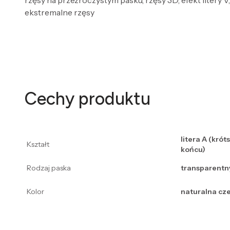
rzęsy na przezroczystym pasku, rzęsy 3D, efekt litery 
ekstremalne rzęsy
Cechy produktu
litera A (krót
Kształt
końcu)
Rodzaj paska
transparentn
Kolor
naturalna cz