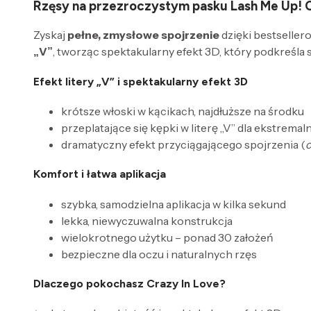
Rzęsy na przezroczystym pasku Lash Me Up! Cr
Zyskaj
pełne, zmysłowe spojrzenie
dzięki bestselle
„V”
, tworząc spektakularny efekt 3D, który podkreśla
Efekt litery „V” i spektakularny efekt 3D
krótsze włoski w kącikach, najdłuższe na środku
przeplatające się kępki w literę „V” dla ekstremal
dramatyczny efekt przyciągającego spojrzenia (
c
Komfort i łatwa aplikacja
szybka, samodzielna aplikacja w kilka sekund
lekka, niewyczuwalna konstrukcja
wielokrotnego użytku – ponad 30 założeń
bezpieczne dla oczu i naturalnych rzęs
Dlaczego pokochasz Crazy In Love?