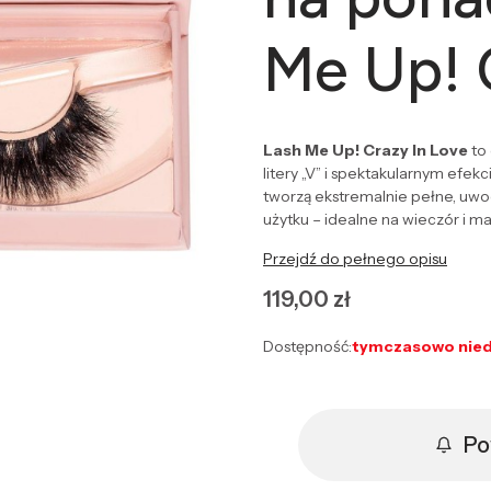
Me Up! 
Lash Me Up! Crazy In Love
to 
litery „V” i spektakularnym efek
tworzą ekstremalnie pełne, uwod
użytku – idealne na wieczór i ma
Przejdź do pełnego opisu
Cena
119,00 zł
Dostępność:
tymczasowo nie
Po