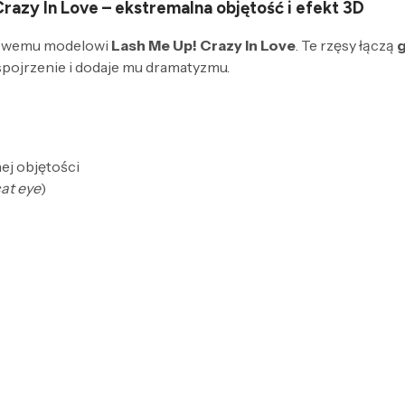
azy In Love – ekstremalna objętość i efekt 3D
rowemu modelowi
Lash Me Up! Crazy In Love
. Te rzęsy łączą
g
 spojrzenie i dodaje mu dramatyzmu.
nej objętości
at eye
)