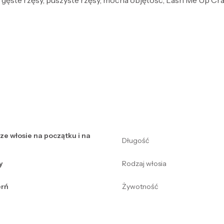
V, gęste rzęsy, puszyste rzęsy, mocna objętość, Lash Me Up Cra
sze włosie na początku i na
Długość
y
Rodzaj włosia
erń
Żywotność