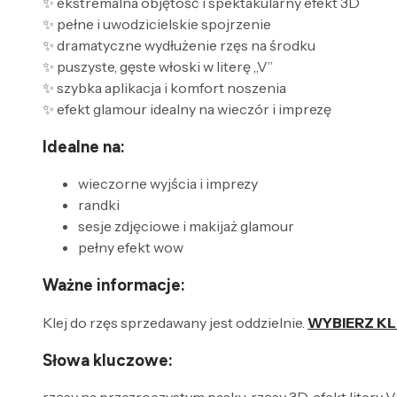
✨ ekstremalna objętość i spektakularny efekt 3D
✨ pełne i uwodzicielskie spojrzenie
✨ dramatyczne wydłużenie rzęs na środku
✨ puszyste, gęste włoski w literę „V”
✨ szybka aplikacja i komfort noszenia
✨ efekt glamour idealny na wieczór i imprezę
Idealne na:
wieczorne wyjścia i imprezy
randki
sesje zdjęciowe i makijaż glamour
pełny efekt wow
Ważne informacje:
Klej do rzęs sprzedawany jest oddzielnie.
WYBIERZ KL
Słowa kluczowe: