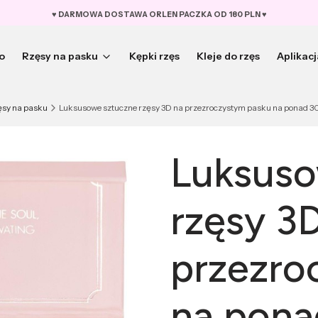
♥︎ DARMOWA DOSTAWA ORLEN PACZKA OD 180 PLN ♥︎
o
Rzęsy na pasku
Kępki rzęs
Kleje do rzęs
Aplikacj
ęsy na pasku
Luksusowe sztuczne rzęsy 3D na przezroczystym pasku na ponad 30
Luksuso
rzęsy 3
przezro
na pona