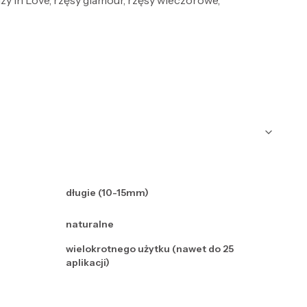
zy In Love, rzęsy glamour, rzęsy wieczorowe,
długie (10-15mm)
naturalne
wielokrotnego użytku (nawet do 25
aplikacji)