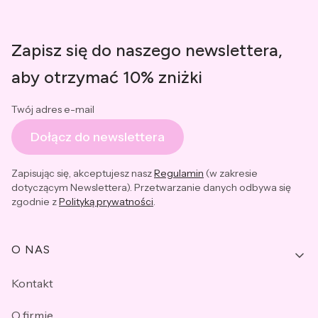
Zapisz się do naszego newslettera,
aby otrzymać 10% zniżki
Twój adres e-mail
Dołącz do newslettera
Zapisując się, akceptujesz nasz
Regulamin
(w zakresie
dotyczącym Newslettera). Przetwarzanie danych odbywa się
zgodnie z
Polityką prywatności
.
Linki w stopce
O NAS
Kontakt
O firmie