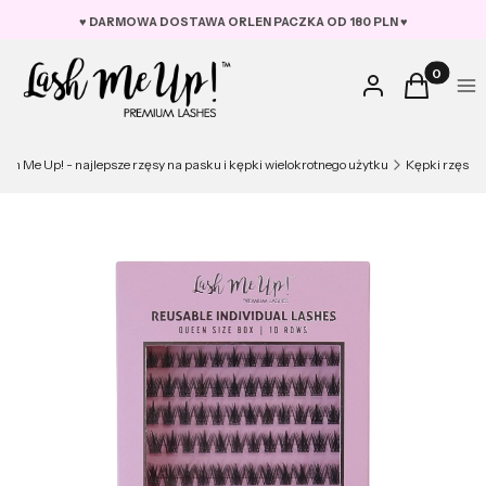
♥︎ DARMOWA DOSTAWA ORLEN PACZKA OD 180 PLN ♥︎
Produkty w
Zaloguj się
Koszyk
Me
ash Me Up! - najlepsze rzęsy na pasku i kępki wielokrotnego użytku
Kępki rzęs